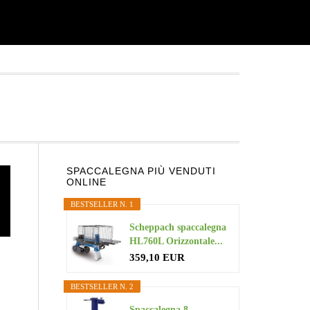
Primary
SPACCALEGNA PIÙ VENDUTI
ONLINE
Sidebar
BESTSELLER N. 1
Scheppach spaccalegna
HL760L Orizzontale...
359,10 EUR
BESTSELLER N. 2
Spaccalegna 8