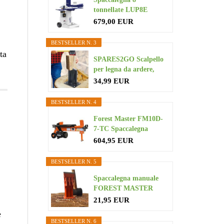
tonnellate LUP8E
679,00 EUR
BESTSELLER N. 3
ta
SPARES2GO Scalpello
per legna da ardere,
grande...
34,99 EUR
BESTSELLER N. 4
Forest Master FM10D-
7-TC Spaccalegna
elettrico...
604,95 EUR
BESTSELLER N. 5
Spaccalegna manuale
FOREST MASTER
USAB da 7" per...
21,95 EUR
e
BESTSELLER N. 6