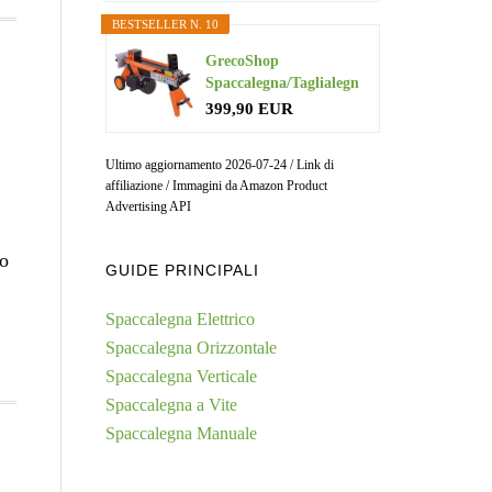
BESTSELLER N. 10
GrecoShop
Spaccalegna/Taglialegn
a/Spacca Legna...
399,90 EUR
Ultimo aggiornamento 2026-07-24 / Link di
affiliazione / Immagini da Amazon Product
Advertising API
so
GUIDE PRINCIPALI
Spaccalegna Elettrico
Spaccalegna Orizzontale
Spaccalegna Verticale
Spaccalegna a Vite
Spaccalegna Manuale