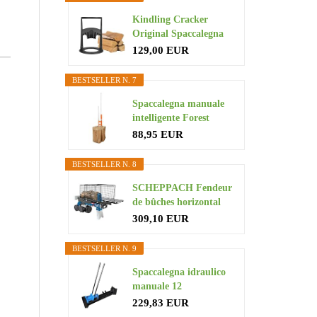
Kindling Cracker
Original Spaccalegna
Robusto...
129,00 EUR
BESTSELLER N. 7
Spaccalegna manuale
intelligente Forest
Master...
88,95 EUR
BESTSELLER N. 8
SCHEPPACH Fendeur
de bûches horizontal
4T 1500W...
309,10 EUR
BESTSELLER N. 9
Spaccalegna idraulico
manuale 12
tonnellate...
229,83 EUR