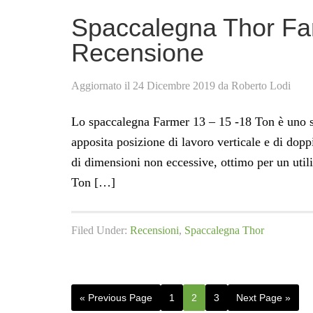
Spaccalegna Thor Far
Recensione
Aggiornato il
24 Dicembre 2019
da
Roberto Lodi
Lo spaccalegna Farmer 13 – 15 -18 Ton è uno sp
apposita posizione di lavoro verticale e di dopp
di dimensioni non eccessive, ottimo per un util
Ton […]
Filed Under:
Recensioni
,
Spaccalegna Thor
Go
Page
Page
Page
Go
«
Previous Page
1
2
3
Next Page »
to
to