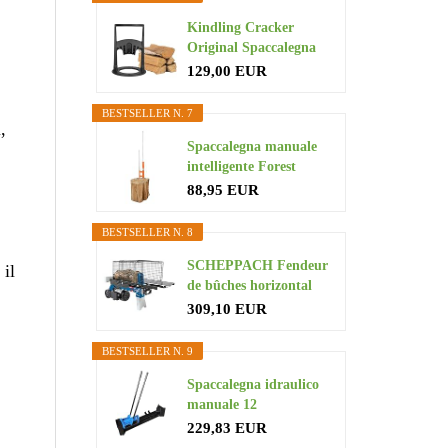
Kindling Cracker
Original Spaccalegna
Robusto...
129,00 EUR
BESTSELLER N. 7
,
Spaccalegna manuale
intelligente Forest
Master...
88,95 EUR
BESTSELLER N. 8
SCHEPPACH Fendeur
 il
de bûches horizontal
4T 1500W...
309,10 EUR
BESTSELLER N. 9
Spaccalegna idraulico
manuale 12
tonnellate...
229,83 EUR