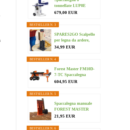
tonnellate LUP8E
679,00 EUR
e
BESTSELLER N. 3
SPARES2GO Scalpello
a
per legna da ardere,
grande...
34,99 EUR
BESTSELLER N. 4
Forest Master FM10D-
7-TC Spaccalegna
elettrico...
604,95 EUR
BESTSELLER N. 5
Spaccalegna manuale
FOREST MASTER
USAB da 7" per...
21,95 EUR
BESTSELLER N. 6