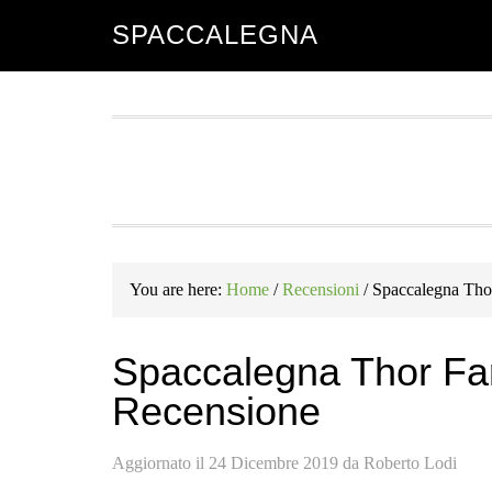
Skip
Skip
Skip
SPACCALEGNA
to
to
to
main
primary
footer
content
sidebar
You are here:
Home
/
Recensioni
/
Spaccalegna Thor
Spaccalegna Thor Far
Recensione
Aggiornato il
24 Dicembre 2019
da
Roberto Lodi