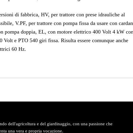
sioni di fabbrica, HV, per trattore con prese idrauliche al
ssibile, V.PF, per trattore con pompa fissa da usare con cardan
on pompa doppia, EL, con motore elettrico 400 Volt 4 kW co
0 Volt e PTO 540 giri fissa. Risulta essere comunque anche
ttrici 60 Hz.
ndo dell'agricoltura e del giardinaggio, con una passione che
enta una vera e propria vocazione.