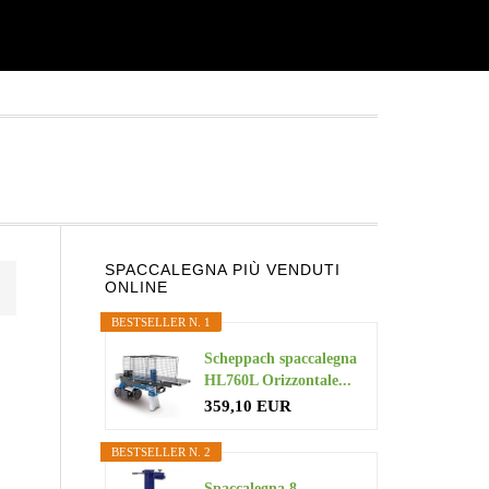
Primary
SPACCALEGNA PIÙ VENDUTI
ONLINE
Sidebar
BESTSELLER N. 1
Scheppach spaccalegna
HL760L Orizzontale...
359,10 EUR
BESTSELLER N. 2
Spaccalegna 8