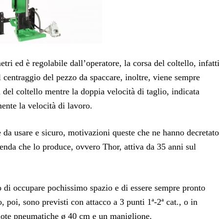
i ed è regolabile dall’operatore, la corsa del coltello, infatti
l centraggio del pezzo da spaccare, inoltre, viene sempre
 del coltello mentre la doppia velocità di taglio, indicata
nte la velocità di lavoro.
e da usare e sicuro, motivazioni queste che ne hanno decretato
enda che lo produce, ovvero Thor, attiva da 35 anni sul
tto di occupare pochissimo spazio e di essere sempre pronto
poi, sono previsti con attacco a 3 punti 1ª-2ª cat., o in
ruote pneumatiche ø 40 cm e un maniglione.