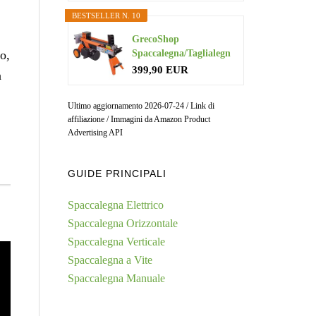
BESTSELLER N. 10
GrecoShop
o,
Spaccalegna/Taglialegn
a/Spacca Legna...
399,90 EUR
n
Ultimo aggiornamento 2026-07-24 / Link di
affiliazione / Immagini da Amazon Product
Advertising API
GUIDE PRINCIPALI
Spaccalegna Elettrico
Spaccalegna Orizzontale
Spaccalegna Verticale
Spaccalegna a Vite
Spaccalegna Manuale