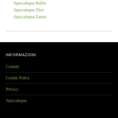
Spaccalegna Balfor
Spaccalegna Thor
Spaccalegna Zanon
Footer
INFORMAZIONI
Contatti
Cookie Policy
Privacy
Spaccalegna