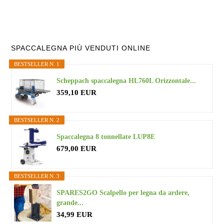
Primary
SPACCALEGNA PIÙ VENDUTI ONLINE
BESTSELLER N. 1
Sidebar
Scheppach spaccalegna HL760L Orizzontale...
359,10 EUR
BESTSELLER N. 2
Spaccalegna 8 tonnellate LUP8E
679,00 EUR
BESTSELLER N. 3
SPARES2GO Scalpello per legna da ardere,
grande...
34,99 EUR