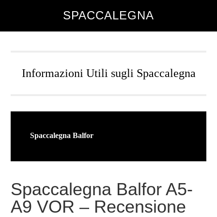
Skip
Skip
Skip
SPACCALEGNA
to
to
to
main
primary
footer
content
sidebar
Informazioni Utili sugli Spaccalegna
Spaccalegna Balfor
Spaccalegna Balfor A5-
A9 VOR – Recensione