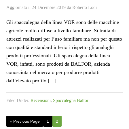
Aggiornato il
24 Dicembre 2019
da
Roberto Lodi
Gli spaccalegna della linea VOR sono delle macchine
agricole molto diffuse a livello familiare. Si tratta di
attrezzi realizzati per l’uso familiare ma non per questo
con qualità e standard inferiori rispetto gli analoghi
prodotti professionali. Gli spaccalegna della linea
VOR, infatti, sono prodotti da BALFOR, azienda
conosciuta nel mercato per produrre prodotti
dall’elevato profilo […]
Filed Under:
Recensioni
,
Spaccalegna Balfor
Go
Page
Page
«
Previous Page
1
2
to