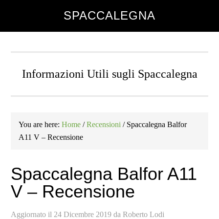
Skip
Skip
Skip
SPACCALEGNA
to
to
to
main
primary
footer
content
sidebar
Informazioni Utili sugli Spaccalegna
You are here:
Home
/
Recensioni
/
Spaccalegna Balfor
A11 V – Recensione
Spaccalegna Balfor A11
V – Recensione
Aggiornato il
24 Dicembre 2019
da
Roberto Lodi