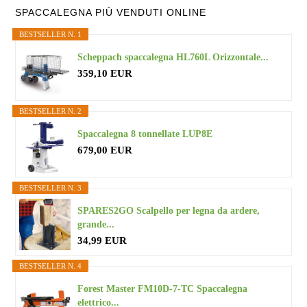
Primary
SPACCALEGNA PIÙ VENDUTI ONLINE
BESTSELLER N. 1
Sidebar
Scheppach spaccalegna HL760L Orizzontale...
359,10 EUR
BESTSELLER N. 2
Spaccalegna 8 tonnellate LUP8E
679,00 EUR
BESTSELLER N. 3
SPARES2GO Scalpello per legna da ardere,
grande...
34,99 EUR
BESTSELLER N. 4
Forest Master FM10D-7-TC Spaccalegna
elettrico...