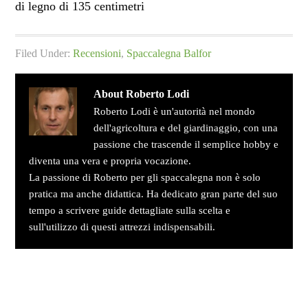
di legno di 135 centimetri
Filed Under:
Recensioni
,
Spaccalegna Balfor
About
Roberto Lodi
Roberto Lodi è un'autorità nel mondo
dell'agricoltura e del giardinaggio, con una
passione che trascende il semplice hobby e
diventa una vera e propria vocazione.
La passione di Roberto per gli spaccalegna non è solo
pratica ma anche didattica. Ha dedicato gran parte del suo
tempo a scrivere guide dettagliate sulla scelta e
sull'utilizzo di questi attrezzi indispensabili.